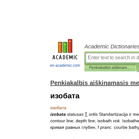
Academic Dictionarie
en-academic.com
Penkiakalbis aiškinamasis metrologijos terminų žodynas
Penkiakalbis aiškinamasis me
изобата
изобата
izobata
statusas
T
sritis
Standartizacija
ir
met
contour
line
;
depth
line
;
isobath
vok
.
Isobath
кривая
равных
глубин
,
f
pranc
.
courbe
bath