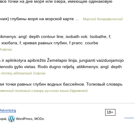
все точки на дне моря или озера, имеющие одинаковую
ения) глубины моря на морской карте …
Морской биографический
itikmenys: angl. depth contour line; isobath vok. Isobathe, f;
f; изобата, f; кривая равных глубин, f pranc. courbe
 žodynas
 ir aplinkotyra apibrėžtis Žemėlapio linija, jungianti vaizduojamojo
enodo gylio vietas. Rodo dugno reljefą. atitikmenys: angl. depth
s terminų aiškinamasis žodynas
я точки равных глубин водных бассейнов. Толковый словарь
еменный толковый словарь русского языка Ефремовой
Advertising
18+
upal,
WordPress, MODx.