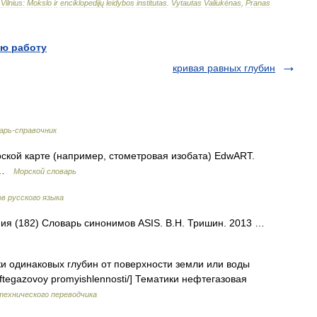
–
Vilnius:
Mokslo
ir
enciklopedijų
leidybos
institutas
.
Vytautas
Valiukėnas
,
Pranas
ю работу
кривая равных глубин
арь-справочник
кой карте (например, стометровая изобата) EdwART.
0 …
Морской словарь
в русского языка
иния (182) Словарь синонимов ASIS. В.Н. Тришин. 2013 …
и одинаковых глубин от поверхности земли или воды
r neftegazovoy promyishlennosti/] Тематики нефтегазовая
технического переводчика