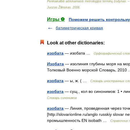
Penkiakalbis
aiškinamasis
metrologijos
terminų
žodynas
. 
Juozas
Žilinskas
.
2006
.
Игры ⚽
Поможем решить контрольну
батиметрическая кривая
Look at other dictionaries:
изобата
— изобата …
Орфографический слов
Изобата
— изолиния глубины моря на морс
Толковый Военно морской Словарь, 201
изобата
— ы, ж. ( …
Словарь иностранных сло
изобата
— сущ., кол во синонимов: 1 • л
Словарь синонимов
изобата
— Линия, проведенная через точк
[http://slovarionline.ru/anglo russkiy slova
промышленность EN isobath …
Справочник 