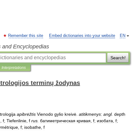
Remember this site
Embed dictionaries into your website
EN
s and Encyclopedias
Search!
Interpretations
trologijos terminų žodynas
rologija
apibrėžtis
Vienodo
gylio
kreivė
.
atitikmenys
:
angl
.
depth
e
,
f
;
Tiefenlinie
,
f
rus
.
батиметрическая
кривая
,
f
;
изобата
,
f
;
ymétrique
,
f
;
isobathe
,
f