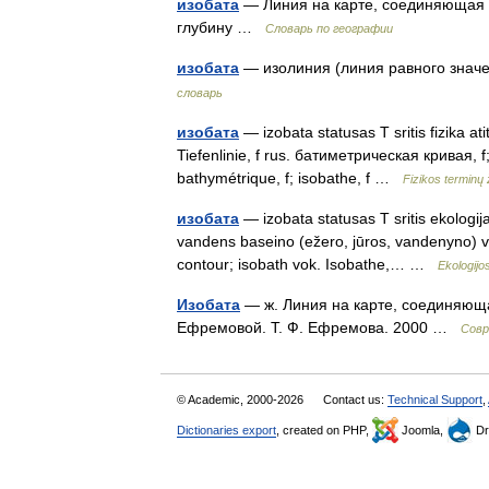
изобата
— Линия на карте, соединяющая 
глубину …
Словарь по географии
изобата
— изолиния (линия равного знач
словарь
изобата
— izobata statusas T sritis fizika at
Tiefenlinie, f rus. батиметрическая кривая, 
bathymétrique, f; isobathe, f …
Fizikos terminų
изобата
— izobata statusas T sritis ekologija
vandens baseino (ežero, jūros, vandenyno) vi
contour; isobath vok. Isobathe,… …
Ekologijo
Изобата
— ж. Линия на карте, соединяюща
Ефремовой. Т. Ф. Ефремова. 2000 …
Совр
© Academic, 2000-2026
Contact us:
Technical Support
,
Dictionaries export
, created on PHP,
Joomla,
Dr